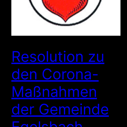
Resolution zu
den Corona-
Maßnahmen
der Gemeinde
Egelsbach